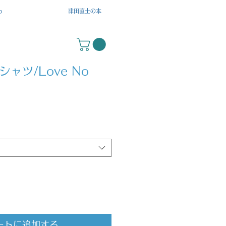
p
津田直士の本
ャツ/Love No
ートに追加する