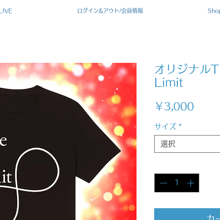
LIVE
ログイン&アウト/会員情報
Sho
オリジナルTシ
Limit
価
￥3,000
格
サイズ
*
選択
数量
*
カ