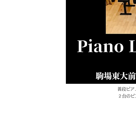
普段ピア
２台のピ