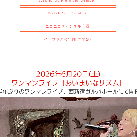
Web IoYou Premium Member
Web IoYou Member
ニコニコチャンネル会員
イープラス(8/13販売開始)
2026年6月20日(土)
ワンマンライブ「あいまいなリズム」
​半年ぶりのワンマンライブ、西新宿ガルバホールにて開