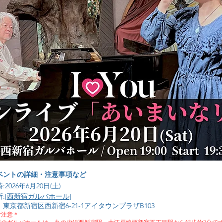
ベントの詳細・注意事項など
:2026年6月20日(土)
:[
西新宿ガルバホール]
京都新宿区西新宿6-21-1アイタウンプラザB103​
ご注意＊