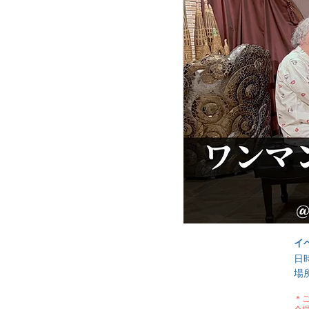
イ
日時
場所
東
＊