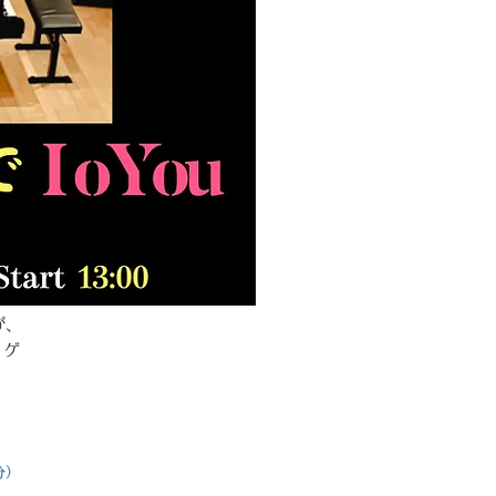
が、
。ゲ
分）