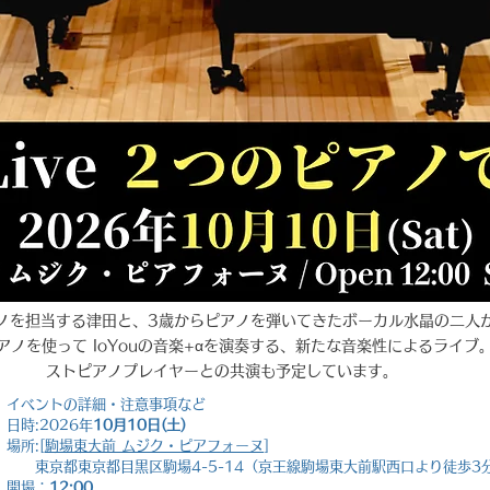
ノを担当する津田と、3歳からピアノを弾いてきたボーカル水晶の二人
アノを使って IoYouの音楽+αを演奏する、新たな音楽性によるライブ
ストピアノプレイヤーとの共演も予定しています。
イベントの詳細・注意事項など
日時:2026年
10月10日(土)
場所:[
駒場東大前 ムジク・ピアフォーヌ
]
東京都東京都目黒区駒場4-5-14（京王線駒場東大前駅西口より徒歩3
開場：
12:00