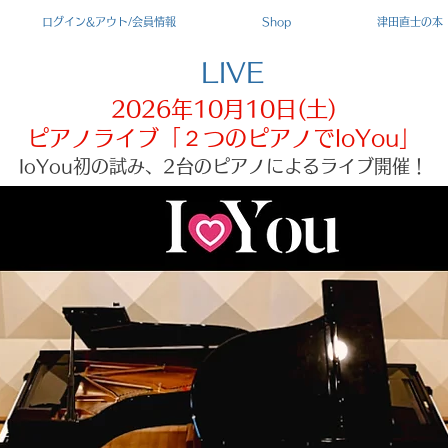
ログイン&アウト/会員情報
Shop
津田直士の本
LIVE
2026年10月10日(土)
ピアノライブ「２つのピアノでIoYou」
IoYou初の試み、2台のピアノによるライブ開催！