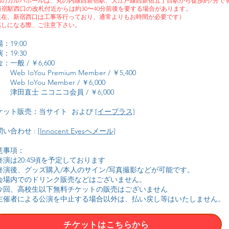
場のガルバホールは、丸の内線西新宿駅、大江戸線西新宿五丁目駅から徒歩約7分で
R新宿駅西口の改札付近からは約30〜40分前後を要する場合があります。
現在、新宿西口は工事等行っており、通常よりもお時間が必要です）
越しになる際、ご注意下さい。
：19:00
：19:30
：一般 / ￥6,600
b IoYou Premium Member / ￥5,400
b IoYou Member / ￥6,000
田直士 ニコニコ会員 / ￥6,000
ケット販売：当サイト および
[イープラス]
い合わせ : [
Innocent Eyesへメール]
意事項：
終演は20:45頃を予定しております
終演後、グッズ購入/本人のサイン/写真撮影などが可能です。
会場内でのドリンク販売などはございません。
今回、高校生以下無料チケットの販売はございません
主催者による公演を中止する場合以外は、払い戻し等はいたしません。
チケットはこちらから