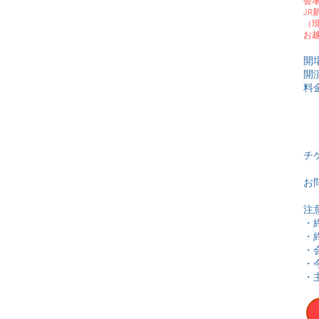
会
J
（
お
開場
開演
料金
We
We
津
チ
お問
注
・
・
・
・
・